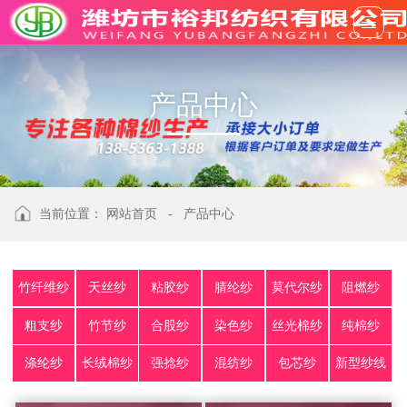
产
品
中
心
当前位置：
网站首页
-
产品中心
竹纤维纱
天丝纱
粘胶纱
腈纶纱
莫代尔纱
阻燃纱
粗支纱
竹节纱
合股纱
染色纱
丝光棉纱
纯棉纱
涤纶纱
长绒棉纱
强捻纱
混纺纱
包芯纱
新型纱线