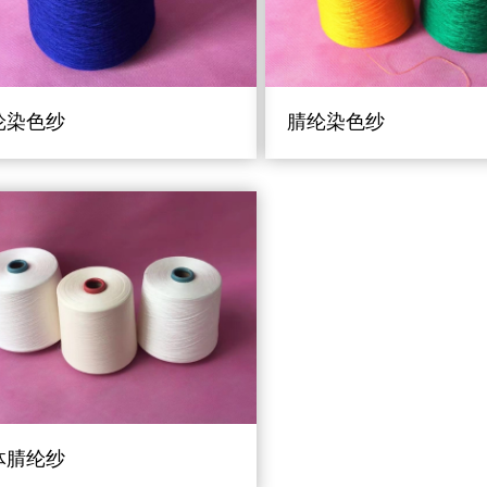
纶染色纱
腈纶染色纱
体腈纶纱