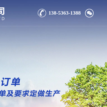
138-5363-1388