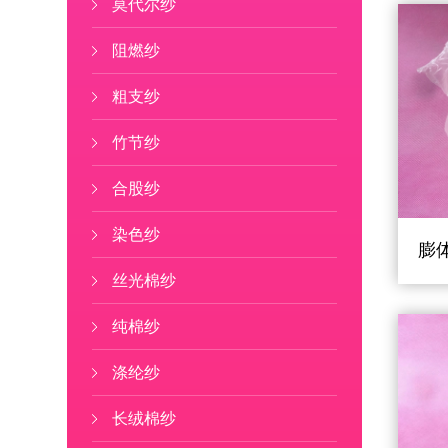
莫代尔纱
阻燃纱
粗支纱
竹节纱
合股纱
染色纱
膨
丝光棉纱
纯棉纱
涤纶纱
长绒棉纱