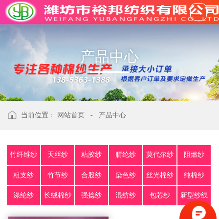
产
品
中
心
当前位置：
网站首页
-
产品中心
竹纤维纱
天丝纱
粘胶纱
腈纶纱
莫代尔纱
阻燃纱
粗支纱
竹节纱
合股纱
染色纱
丝光棉纱
纯棉纱
涤纶纱
长绒棉纱
强捻纱
混纺纱
包芯纱
新型纱线