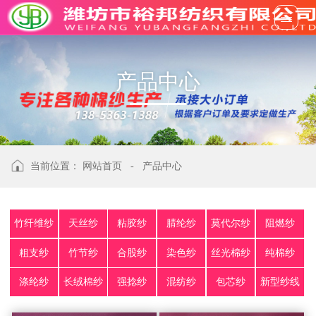
产
品
中
心
当前位置：
网站首页
-
产品中心
竹纤维纱
天丝纱
粘胶纱
腈纶纱
莫代尔纱
阻燃纱
粗支纱
竹节纱
合股纱
染色纱
丝光棉纱
纯棉纱
涤纶纱
长绒棉纱
强捻纱
混纺纱
包芯纱
新型纱线